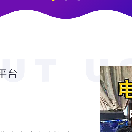
UT U
平台