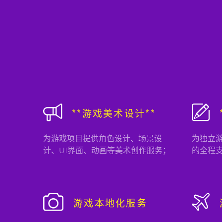
**游戏美术设计**
为游戏项目提供角色设计、场景设
为独立
计、UI界面、动画等美术创作服务；
的全程
游戏本地化服务