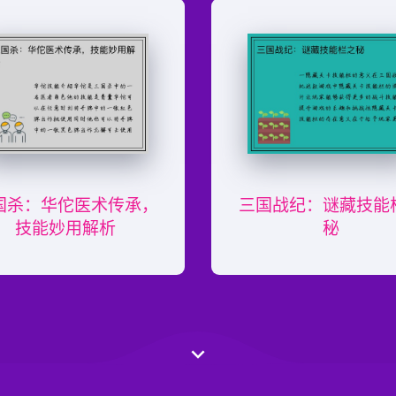
国杀：华佗医术传承，
三国战纪：谜藏技能
技能妙用解析
秘